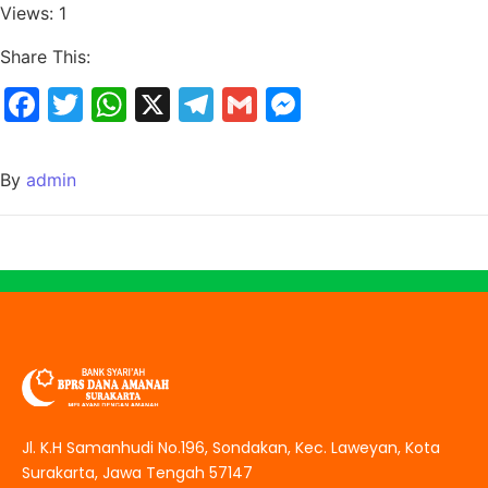
Views: 1
Share This:
Facebook
Twitter
WhatsApp
X
Telegram
Gmail
Messenger
By
admin
Jl. K.H Samanhudi No.196, Sondakan, Kec. Laweyan, Kota
Surakarta, Jawa Tengah 57147